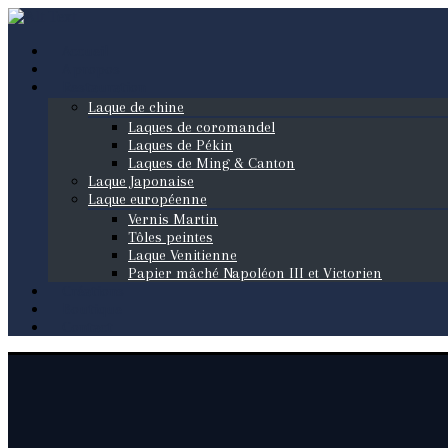
Accueil
A propos
Restauration
Laque de chine
Laques de coromandel
Laques de Pékin
Laques de Ming & Canton
Laque Japonaise
Laque européenne
Vernis Martin
Tôles peintes
Laque Venitienne
Papier mâché Napoléon III et Victorien
Créations
Boutique
Contact