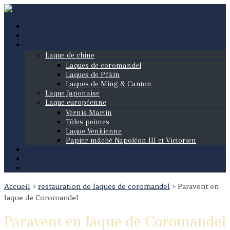
Accueil
A propos
Restauration
Laque de chine
Laques de coromandel
Laques de Pékin
Laques de Ming & Canton
Laque Japonaise
Laque européenne
Vernis Martin
Tôles peintes
Laque Venitienne
Papier mâché Napoléon III et Victorien
Créations
Boutique
Contact
Accueil
>
restauration de laques de coromandel
>
Paravent en
laque de Coromandel
Paravent en laque de Coromandel