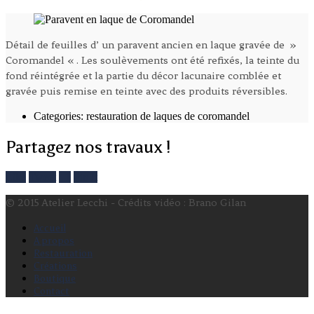
Détail de feuilles d’ un paravent ancien en laque gravée de »
Coromandel « . Les soulèvements ont été refixés, la teinte du
fond réintégrée et la partie du décor lacunaire comblée et
gravée puis remise en teinte avec des produits réversibles.
Categories:
restauration de laques de coromandel
Partagez nos travaux !
Like
Tweet
+1
Pin It
© 2015 Atelier Lecchi - Crédits vidéo : Brano Gilan
Accueil
A propos
Restauration
Créations
Boutique
Contact