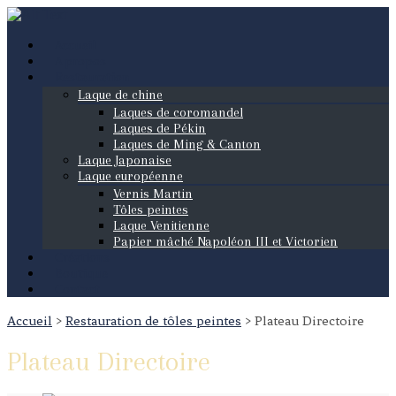
Accueil
A propos
Restauration
Laque de chine
Laques de coromandel
Laques de Pékin
Laques de Ming & Canton
Laque Japonaise
Laque européenne
Vernis Martin
Tôles peintes
Laque Venitienne
Papier mâché Napoléon III et Victorien
Créations
Boutique
Contact
Accueil
>
Restauration de tôles peintes
>
Plateau Directoire
Plateau Directoire